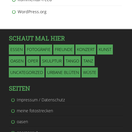
WordPress.org
SCHAUT MAL HIER
ESSEN
FOTOGRAFIE
FREUNDE
KONZERT
KUNST
OASEN
OPER
SKULPTUR
TANGO
TANZ
UNCATEGORIZED
URBANE BLÜTEN
WÜSTE
SEITEN
Impressum / Datenschutz
meine fotostrecken
oasen