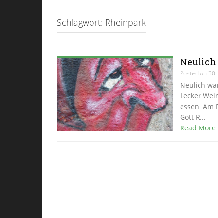
Schlagwort:
Rheinpark
Neulich
Posted on
30.
Neulich wa
Lecker Wein
essen. Am 
Gott R...
Read More