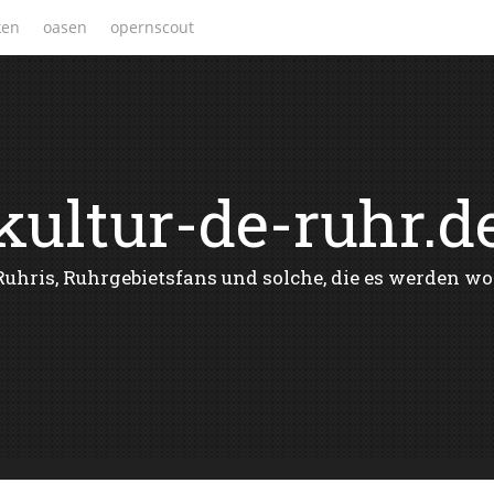
ken
oasen
opernscout
kultur-de-ruhr.d
Ruhris, Ruhrgebietsfans und solche, die es werden wo