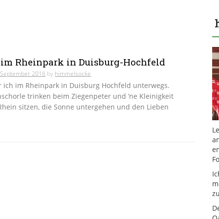
 im Rheinpark in Duisburg-Hochfeld
 September 2016
by
himmelsocke
r ich im Rheinpark in Duisburg Hochfeld unterwegs.
schorle trinken beim Ziegenpeter und ’ne Kleinigkeit
Rhein sitzen, die Sonne untergehen und den Lieben
Le
a
en
F
I
m
z
De
Oa