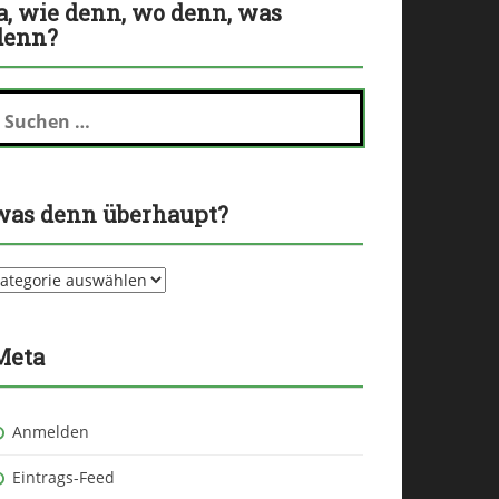
ja, wie denn, wo denn, was
denn?
uchen
ch:
was denn überhaupt?
as
enn
berhaupt?
Meta
Anmelden
Eintrags-Feed