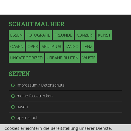
SCHAUT MAL HIER
ESSEN
FOTOGRAFIE
FREUNDE
KONZERT
KUNST
OASEN
OPER
SKULPTUR
TANGO
TANZ
UNCATEGORIZED
URBANE BLÜTEN
WÜSTE
SEITEN
Impressum / Datenschutz
meine fotostrecken
oasen
opernscout
Cookies erleichtern die Bereitstellung unserer Dienste.