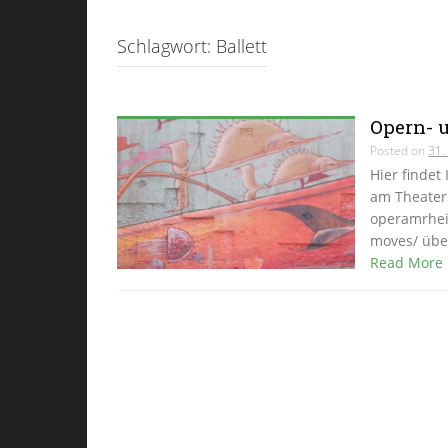
Schlagwort:
Ballett
Opern- 
Posted on
31.
Hier findet
am Theater
operamrhei
moves/ über
Read More