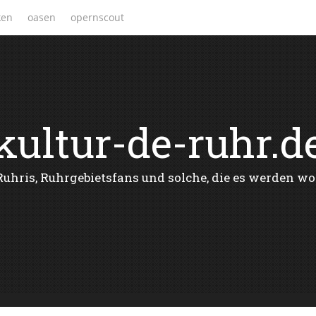
ken
oasen
opernscout
kultur-de-ruhr.d
Ruhris, Ruhrgebietsfans und solche, die es werden wo