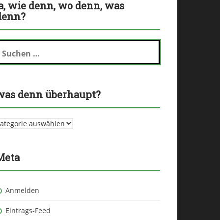
ja, wie denn, wo denn, was
denn?
uchen
ch:
was denn überhaupt?
as
enn
berhaupt?
Meta
Anmelden
Eintrags-Feed