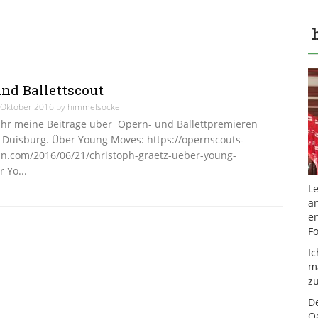
und Ballettscout
 Oktober 2016
by
himmelsocke
 Ihr meine Beiträge über Opern- und Ballettpremieren
 Duisburg. Über Young Moves: https://opernscouts-
n.com/2016/06/21/christoph-graetz-ueber-young-
 Yo...
Le
a
en
F
I
m
z
De
Oa